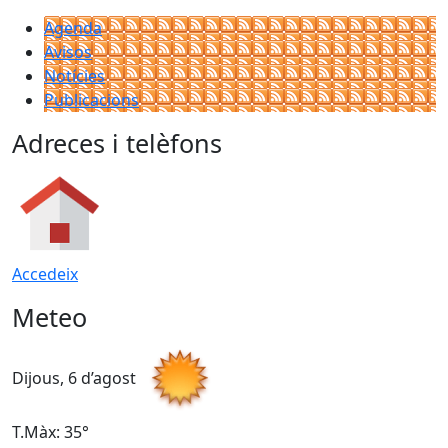
Agenda
Avisos
Notícies
Publicacions
Adreces i telèfons
Accedeix
Meteo
Dijous, 6 d’agost
D
T.Màx: 35°
T