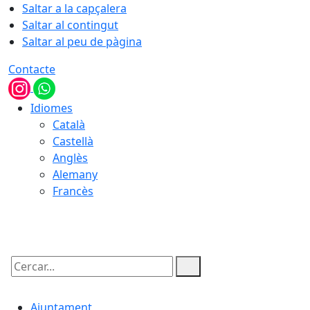
Saltar a la capçalera
Saltar al contingut
Saltar al peu de pàgina
Contacte
Idiomes
Català
Castellà
Anglès
Alemany
Francès
06.08.2026 | 06:27
Cercar:
Ajuntament