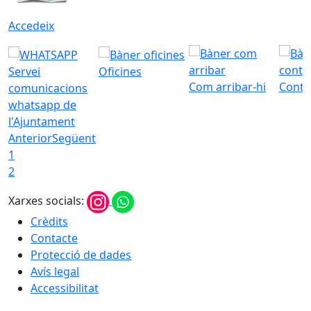
Accedeix
Servei
Oficines
Com arribar-hi
Conta
comunicacions
whatsapp de
l'Ajuntament
Anterior
Següent
1
2
Xarxes socials:
Crèdits
Contacte
Protecció de dades
Avís legal
Accessibilitat