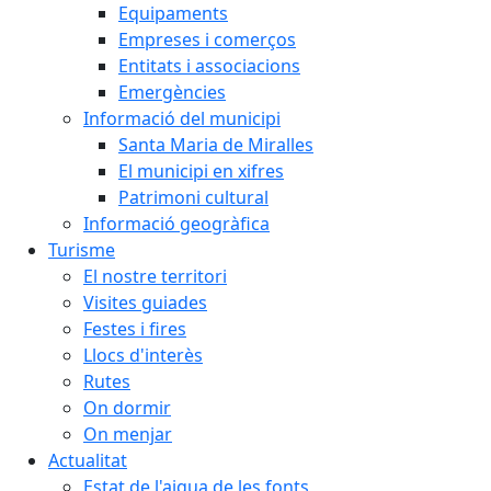
Equipaments
Empreses i comerços
Entitats i associacions
Emergències
Informació del municipi
Santa Maria de Miralles
El municipi en xifres
Patrimoni cultural
Informació geogràfica
Turisme
El nostre territori
Visites guiades
Festes i fires
Llocs d'interès
Rutes
On dormir
On menjar
Actualitat
Estat de l'aigua de les fonts