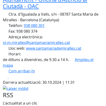
Ciutadà - OAC
Ctra. d'Igualada a Valls, s/n - 08787 Santa Maria de
Miralles - Barcelona (Catalunya)
Telèfon:
938 080 301
Fax: 938 080 374
Adreça electrònica:
st.m.miralles@santamariamiralles.cat
Lloc web:
www.santamariademiralles.cat
Horari:
de dilluns a divendres, de 9.30 a 14 h.
Amplieu el
mapa
Com arribar-hi
Leaflet
| ©
OpenStreetMap
contributors
Facebook
X
+
Darrera actualització: 30.10.2024 | 11:31
−
caixer mòbil
RSS
L'actualitat a un clic