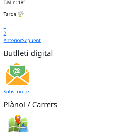
T.Min: 18°
T
Tarda
T
1
2
Anterior
Següent
Butlletí digital
Subscriu-te
Plànol / Carrers