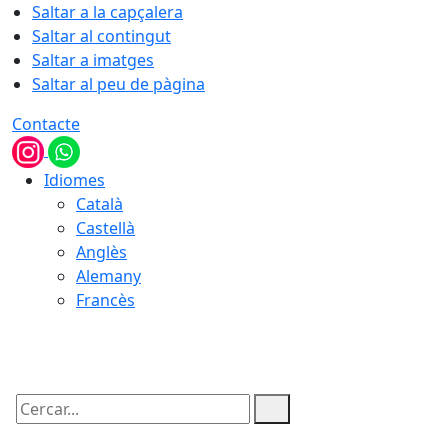
Saltar a la capçalera
Saltar al contingut
Saltar a imatges
Saltar al peu de pàgina
Contacte
Idiomes
Català
Castellà
Anglès
Alemany
Francès
09.08.2026 | 12:45
Cercar: