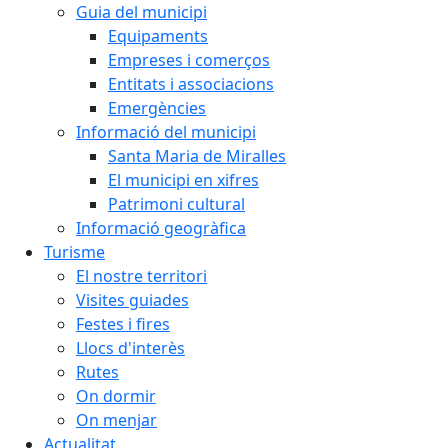
Guia del municipi
Equipaments
Empreses i comerços
Entitats i associacions
Emergències
Informació del municipi
Santa Maria de Miralles
El municipi en xifres
Patrimoni cultural
Informació geogràfica
Turisme
El nostre territori
Visites guiades
Festes i fires
Llocs d'interès
Rutes
On dormir
On menjar
Actualitat