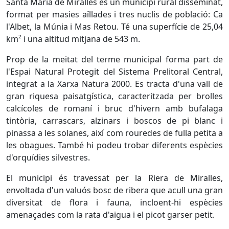
Santa Maria de Miralles és un municipi rural disseminat,
format per masies aïllades i tres nuclis de població: Ca
l'Albet, la Múnia i Mas Retou. Té una superfície de 25,04
km² i una altitud mitjana de 543 m.
Prop de la meitat del terme municipal forma part de
l'Espai Natural Protegit del Sistema Prelitoral Central,
integrat a la Xarxa Natura 2000. Es tracta d'una vall de
gran riquesa paisatgística, caracteritzada per brolles
calcícoles de romaní i bruc d'hivern amb bufalaga
tintòria, carrascars, alzinars i boscos de pi blanc i
pinassa a les solanes, així com rouredes de fulla petita a
les obagues. També hi podeu trobar diferents espècies
d'orquídies silvestres.
El municipi és travessat per la Riera de Miralles,
envoltada d'un valuós bosc de ribera que acull una gran
diversitat de flora i fauna, incloent-hi espècies
amenaçades com la rata d'aigua i el picot garser petit.