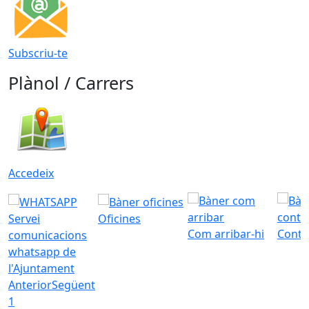
Subscriu-te
Plànol / Carrers
Accedeix
Servei
Oficines
Com arribar-hi
Conta
comunicacions
whatsapp de
l'Ajuntament
Anterior
Següent
1