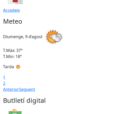
Accedeix
Meteo
Diumenge, 9 d’agost
D
T.Màx: 37°
T
T.Min: 18°
T
Tarda
T
1
2
Anterior
Següent
Butlletí digital