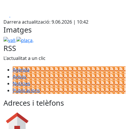
Facebook
X
Darrera actualització: 9.06.2026 | 10:42
Imatges
vall
plaça
RSS
L'actualitat a un clic
Agenda
Avisos
Notícies
Publicacions
Adreces i telèfons