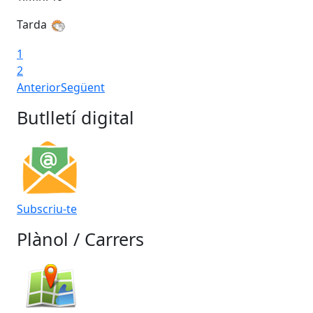
Tarda
Ta
1
2
Anterior
Següent
Butlletí digital
Subscriu-te
Plànol / Carrers