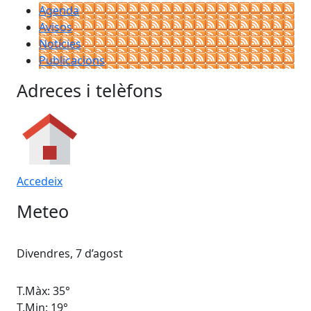
Agenda
Avisos
Notícies
Publicacions
Adreces i telèfons
Accedeix
Meteo
Divendres, 7 d’agost
Dis
T.Màx: 35°
T.M
T.Min: 19°
T.M