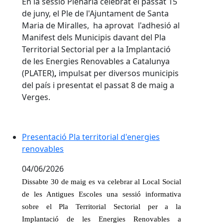
En la sessió Plenaria celebrat el passat 15
de juny, el Ple de l'Ajuntament de Santa
Maria de Miralles, ha aprovat l'adhesió al
Manifest dels
Municipis davant del Pla
Territorial Sectorial per a la Implantació
de les Energies Renovables a Catalunya
(PLATER)
,
impulsat per diversos municipis
del país i presentat el passat 8 de maig a
Verges.
Presentació Pla territorial d'energies renovables
Presentació Pla territorial d'energies
renovables
04/06/2026
Dissabte 30 de maig es va celebrar al Local Social
de les Antigues Escoles una sessió informativa
sobre el Pla Territorial Sectorial per a la
Implantació de les Energies Renovables a