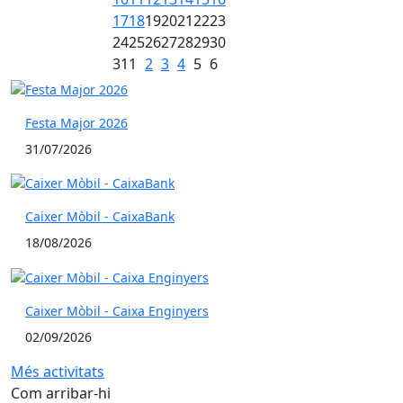
17
18
19
20
21
22
23
24
25
26
27
28
29
30
31
1
2
3
4
5
6
Festa Major 2026
31/07/2026
Caixer Mòbil - CaixaBank
18/08/2026
Caixer Mòbil - Caixa Enginyers
02/09/2026
Més activitats
Com arribar-hi