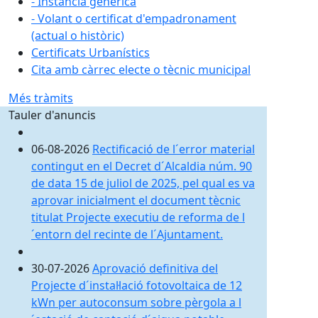
- Instància genèrica
- Volant o certificat d'empadronament
(actual o històric)
Certificats Urbanístics
Cita amb càrrec electe o tècnic municipal
Més tràmits
Tauler d'anuncis
06-08-2026
Rectificació de l´error material
contingut en el Decret d´Alcaldia núm. 90
de data 15 de juliol de 2025, pel qual es va
aprovar inicialment el document tècnic
titulat Projecte executiu de reforma de l
´entorn del recinte de l´Ajuntament.
30-07-2026
Aprovació definitiva del
Projecte d´instal·lació fotovoltaica de 12
kWn per autoconsum sobre pèrgola a l