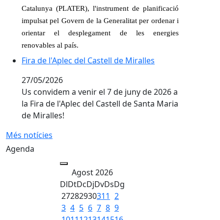
Catalunya (PLATER), l'instrument de planificació
impulsat pel Govern de la Generalitat per ordenar i
orientar el desplegament de les energies
renovables al país.
Fira de l'Aplec del Castell de Miralles
Fira de l'Aplec del Castell de Miralles
27/05/2026
Us convidem a venir el 7 de juny de 2026 a
la Fira de l'Aplec del Castell de Santa Maria
de Miralles!
Més notícies
Agenda
Agost 2026
Dl
Dt
Dc
Dj
Dv
Ds
Dg
27
28
29
30
31
1
2
3
4
5
6
7
8
9
10
11
12
13
14
15
16