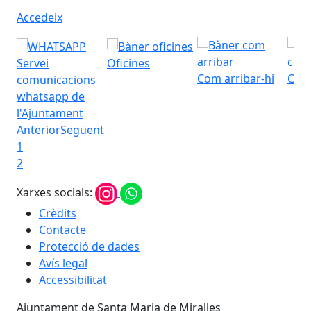
Accedeix
Servei
Oficines
Com arribar-hi
Cont
comunicacions
whatsapp de
l'Ajuntament
Anterior
Següent
1
2
Xarxes socials:
Crèdits
Contacte
Protecció de dades
Avís legal
Accessibilitat
Ajuntament de Santa Maria de Miralles