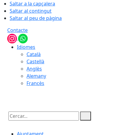
Saltar a la capçalera
Saltar al contingut
Saltar al peu de pàgina
Contacte
Idiomes
Català
Castellà
Anglès
Alemany
Francès
07.08.2026 | 09:18
Cercar:
Ajuntament