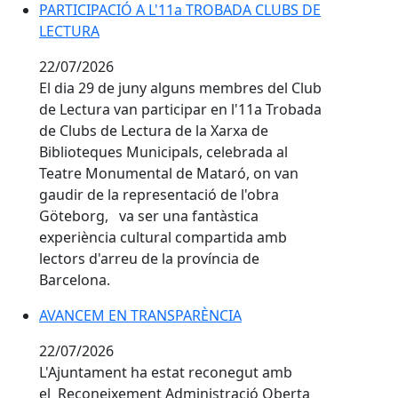
PARTICIPACIÓ A L'11a TROBADA CLUBS DE LECTURA
PARTICIPACIÓ A L'11a TROBADA CLUBS DE
LECTURA
22/07/2026
El dia 29 de juny alguns membres del Club
de Lectura van participar en l'11a Trobada
de Clubs de Lectura de la Xarxa de
Biblioteques Municipals, celebrada al
Teatre Monumental de Mataró, on van
gaudir de la representació de l'obra
Göteborg, va ser una fantàstica
experiència cultural compartida amb
lectors d'arreu de la província de
Barcelona.
AVANCEM EN TRANSPARÈNCIA
AVANCEM EN TRANSPARÈNCIA
22/07/2026
L'Ajuntament ha estat reconegut amb
el Reconeixement Administració Oberta