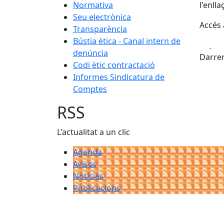
Normativa
l'enll
Seu electrònica
Accés a
Transparència
Bústia ètica - Canal intern de
Fa
denúncia
Darrer
Codi ètic contractació
Informes Sindicatura de
Comptes
RSS
L'actualitat a un clic
Agenda
Avisos
Notícies
Publicacions