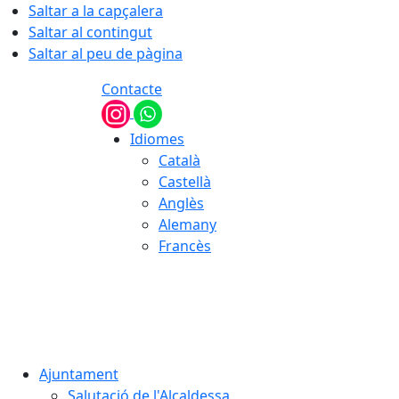
Saltar a la capçalera
Saltar al contingut
Saltar al peu de pàgina
Contacte
Idiomes
Català
Castellà
Anglès
Alemany
Francès
08.08.2026 | 13:52
Ajuntament
Salutació de l'Alcaldessa