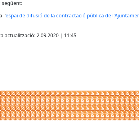
aç següent:
 l'
espai de difusió de la contractació pública de l'Ajuntame
cebook
X
a actualització: 2.09.2020 | 11:45