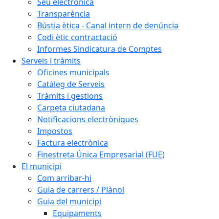
Seu electrònica
Transparència
Bústia ètica - Canal intern de denúncia
Codi ètic contractació
Informes Sindicatura de Comptes
Serveis i tràmits
Oficines municipals
Catàleg de Serveis
Tràmits i gestions
Carpeta ciutadana
Notificacions electròniques
Impostos
Factura electrònica
Finestreta Única Empresarial (FUE)
El municipi
Com arribar-hi
Guia de carrers / Plànol
Guia del municipi
Equipaments