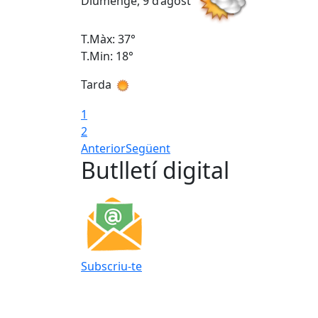
Diumenge, 9 d’agost
T.Màx: 37°
T.Min: 18°
Tarda
1
2
Anterior
Següent
Butlletí digital
Subscriu-te