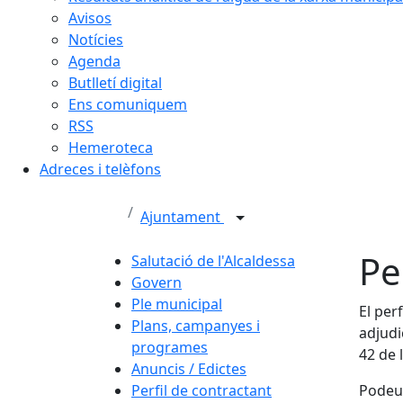
Avisos
Notícies
Agenda
Butlletí digital
Ens comuniquem
RSS
Hemeroteca
Adreces i telèfons
Ajuntament
Pe
Salutació de l'Alcaldessa
Govern
Ple municipal
El perf
Plans, campanyes i
adjudi
programes
42 de 
Anuncis / Edictes
Perfil de contractant
Podeu 