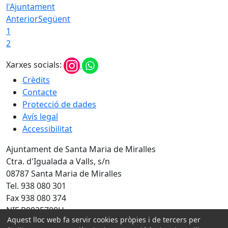
l'Ajuntament
Anterior
Següent
1
2
Xarxes socials:
Crèdits
Contacte
Protecció de dades
Avís legal
Accessibilitat
Ajuntament de Santa Maria de Miralles
Ctra. d'Igualada a Valls, s/n
08787 Santa Maria de Miralles
Tel. 938 080 301
Fax 938 080 374
NIF P0825700H
Aquest lloc web fa servir cookies pròpies i de tercers per