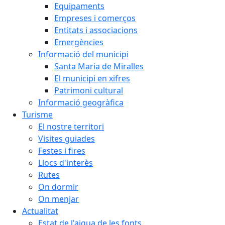
Equipaments
Empreses i comerços
Entitats i associacions
Emergències
Informació del municipi
Santa Maria de Miralles
El municipi en xifres
Patrimoni cultural
Informació geogràfica
Turisme
El nostre territori
Visites guiades
Festes i fires
Llocs d'interès
Rutes
On dormir
On menjar
Actualitat
Estat de l'aigua de les fonts