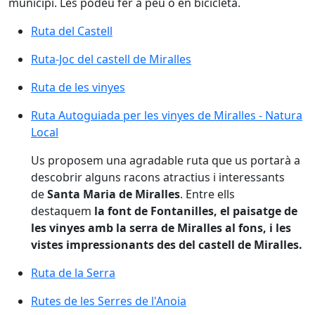
municipi. Les podeu fer a peu o en bicicleta.
Ruta del Castell
Ruta del Castell
Ruta-Joc del castell de Miralles
Ruta-Joc del castell de Miralles
Ruta de les vinyes
Ruta de les vinyes
Ruta Autoguiada per les vinyes de Miralles - Natura L
Ruta Autoguiada per les vinyes de Miralles - Natura
Local
Us proposem una agradable ruta que us portarà a
descobrir alguns racons atractius i interessants
de
Santa Maria de Miralles
. Entre ells
destaquem
la font de Fontanilles, el paisatge de
les vinyes amb la serra de Miralles al fons, i les
vistes impressionants des del castell de Miralles.
Ruta de la Serra
Ruta de la Serra
Rutes de les Serres de l'Anoia
Rutes de les Serres de l'Anoia