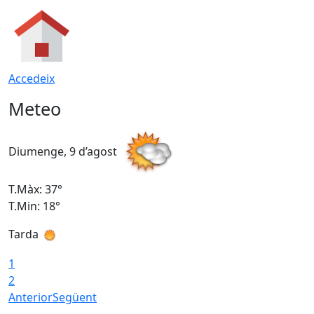
Accedeix
Meteo
Diumenge, 9 d’agost
D
T.Màx: 37°
T
T.Min: 18°
T
Tarda
T
1
2
Anterior
Següent