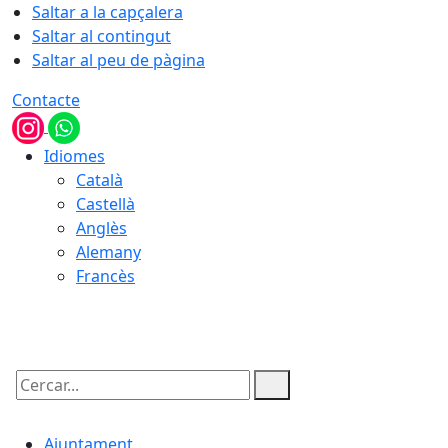
Saltar a la capçalera
Saltar al contingut
Saltar al peu de pàgina
Contacte
Idiomes
Català
Castellà
Anglès
Alemany
Francès
08.08.2026 | 13:30
Cercar:
Ajuntament