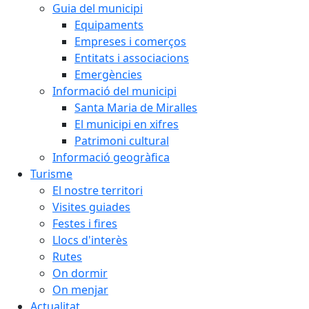
Guia del municipi
Equipaments
Empreses i comerços
Entitats i associacions
Emergències
Informació del municipi
Santa Maria de Miralles
El municipi en xifres
Patrimoni cultural
Informació geogràfica
Turisme
El nostre territori
Visites guiades
Festes i fires
Llocs d'interès
Rutes
On dormir
On menjar
Actualitat