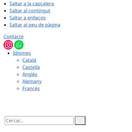
Saltar a la capçalera
Saltar al contingut
Saltar a enllaços
Saltar al peu de pàgina
Contacte
Idiomes
Català
Castellà
Anglès
Alemany
Francès
10.08.2026 | 19:02
Cercar: