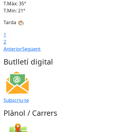
T.Màx: 35°
T
T.Min: 21°
T
Tarda
T
1
2
Anterior
Següent
Butlletí digital
Subscriu-te
Plànol / Carrers