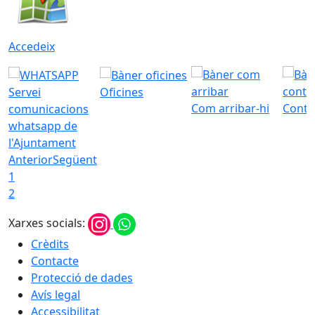
Accedeix
Servei
Oficines
Com arribar-hi
Conta
comunicacions
whatsapp de
l'Ajuntament
Anterior
Següent
1
2
Xarxes socials:
Crèdits
Contacte
Protecció de dades
Avís legal
Accessibilitat