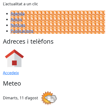
L'actualitat a un clic
Agenda
Avisos
Notícies
Publicacions
Adreces i telèfons
Accedeix
Meteo
Dimarts, 11 d’agost
D