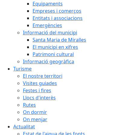
Equipaments
Empreses i comerços
Entitats i associacions
Emergències
Informació del municipi
Santa Maria de Miralles
El municipi en xifres
Patrimoni cultural
Informació geogràfica
Turisme
El nostre territori
Visites guiades
Festes i fires
Llocs d'interès
Rutes
On dormir
On menjar
Actualitat
Estat de l'aigua de les fonts