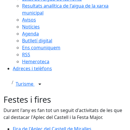
Resultats analítica de l'aigua de la xarxa
municipal
Avisos
Notícies
Agenda
Butlletí digital
Ens comuniquem
RSS
Hemeroteca
Adreces i telèfons
Turisme
Festes i fires
Durant l'any es fan tot un seguit d'activitats de les que
cal destacar l'Aplec del Castell i la Festa Major.
Fira de l'Aplec del Castell de Miralles
Fira de l'Aplec del Castell de Miralles