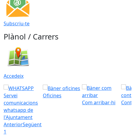
Subscriu-te
Plànol / Carrers
Accedeix
Servei
Oficines
Com arribar-hi
Conta
comunicacions
whatsapp de
l'Ajuntament
Anterior
Següent
1