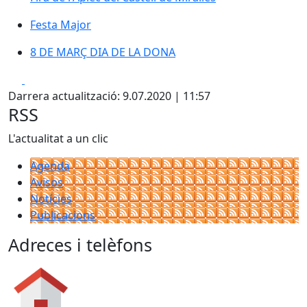
Festa Major
Festa Major
8 DE MARÇ DIA DE LA DONA
8 DE MARÇ DIA DE LA DONA
Facebook
X
Darrera actualització: 9.07.2020 | 11:57
RSS
L'actualitat a un clic
Agenda
Avisos
Notícies
Publicacions
Adreces i telèfons