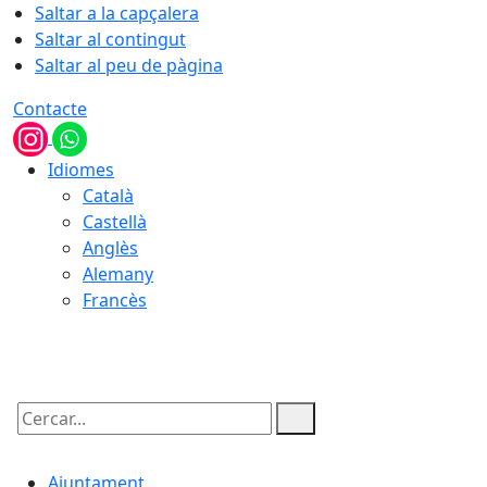
Saltar a la capçalera
Saltar al contingut
Saltar al peu de pàgina
Contacte
Idiomes
Català
Castellà
Anglès
Alemany
Francès
08.08.2026 | 09:28
Cercar:
Ajuntament