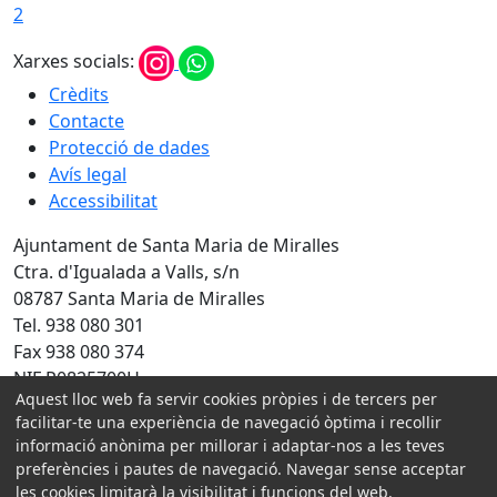
2
Xarxes socials:
Crèdits
Contacte
Protecció de dades
Avís legal
Accessibilitat
Ajuntament de Santa Maria de Miralles
Ctra. d'Igualada a Valls, s/n
08787 Santa Maria de Miralles
Tel. 938 080 301
Fax 938 080 374
NIF P0825700H
Aquest lloc web fa servir cookies pròpies i de tercers per
Amb la col·laboració de:
facilitar-te una experiència de navegació òptima i recollir
informació anònima per millorar i adaptar-nos a les teves
preferències i pautes de navegació. Navegar sense acceptar
les cookies limitarà la visibilitat i funcions del web.