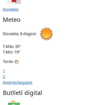
Accedeix
Meteo
Dissabte, 8 d’agost
D
T.Màx: 35°
T
T.Min: 19°
T
Tarda
1
2
Anterior
Següent
Butlletí digital