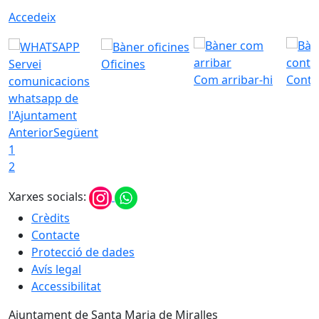
Accedeix
Servei
Oficines
Com arribar-hi
Conta
comunicacions
whatsapp de
l'Ajuntament
Anterior
Següent
1
2
Xarxes socials:
Crèdits
Contacte
Protecció de dades
Avís legal
Accessibilitat
Ajuntament de Santa Maria de Miralles