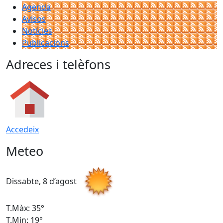
Agenda
Avisos
Notícies
Publicacions
Adreces i telèfons
Accedeix
Meteo
Dissabte, 8 d’agost
D
T.Màx: 35°
T
T.Min: 19°
T