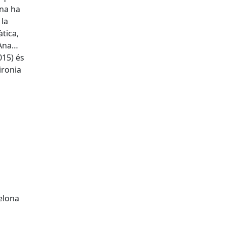
Ana ha
 la
tica,
'Ana…
015) és
ironia
celona