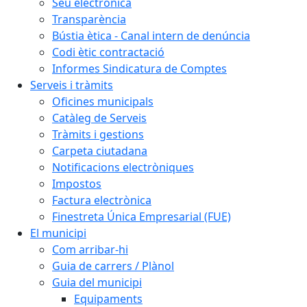
Seu electrònica
Transparència
Bústia ètica - Canal intern de denúncia
Codi ètic contractació
Informes Sindicatura de Comptes
Serveis i tràmits
Oficines municipals
Catàleg de Serveis
Tràmits i gestions
Carpeta ciutadana
Notificacions electròniques
Impostos
Factura electrònica
Finestreta Única Empresarial (FUE)
El municipi
Com arribar-hi
Guia de carrers / Plànol
Guia del municipi
Equipaments