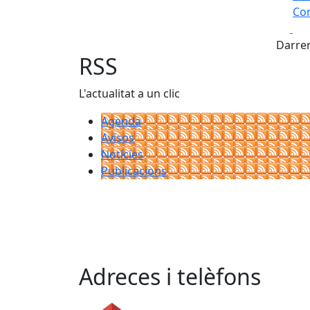
Com
Fa
+
Darrer
−
RSS
L'actualitat a un clic
Agenda
Avisos
Notícies
Publicacions
Adreces i telèfons