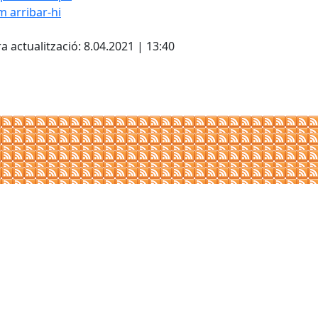
 arribar-hi
Leaflet
| ©
OpenStreetMap
con
cebook
X
a actualització: 8.04.2021 | 13:40