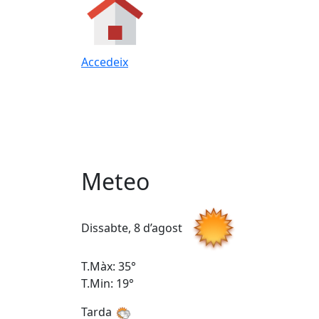
Accedeix
Meteo
Dissabte, 8 d’agost
T.Màx: 35°
T.Min: 19°
Tarda