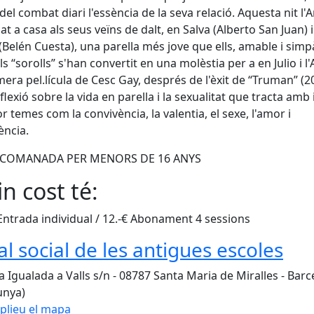
 del combat diari l'essència de la seva relació. Aquesta nit l'
at a casa als seus veïns de dalt, en Salva (Alberto San Juan) i
(Belén Cuesta), una parella més jove que ells, amable i simpà
ls “sorolls” s'han convertit en una molèstia per a en Julio i l
mera pel.lícula de Cesc Gay, després de l'èxit de “Truman” (2
flexió sobre la vida en parella i la sexualitat que tracta amb 
r temes com la convivència, la valentia, el sexe, l'amor i
ència.
COMANADA PER MENORS DE 16 ANYS
n cost té:
 Entrada individual / 12.-€ Abonament 4 sessions
al social de les antigues escoles
a Igualada a Valls s/n - 08787 Santa Maria de Miralles - Bar
unya)
plieu el mapa