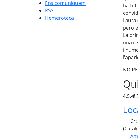
Ens comuniquem
ha fet
RSS
convid
Hemeroteca
Laura 
però e
La pri
una re
i humo
l'apari
NO RE
Qui
4,5.-€
Loc
Crt
(Catal
Am