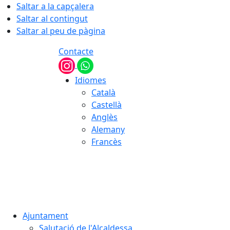
Saltar a la capçalera
Saltar al contingut
Saltar al peu de pàgina
Contacte
Idiomes
Català
Castellà
Anglès
Alemany
Francès
07.08.2026 | 19:21
Ajuntament
Salutació de l'Alcaldessa