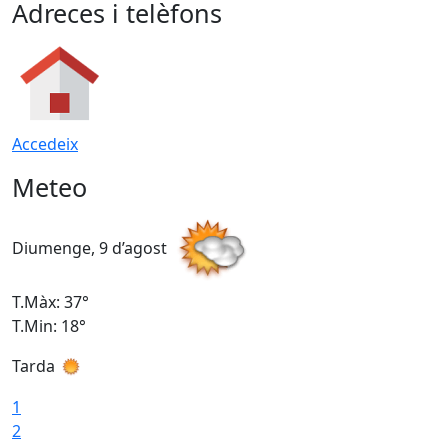
Adreces i telèfons
Accedeix
Meteo
Diumenge, 9 d’agost
D
T.Màx: 37°
T
T.Min: 18°
T
Tarda
T
1
2