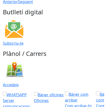
Anterior
Següent
Butlletí digital
Subscriu-te
Plànol / Carrers
Accedeix
Servei
Oficines
Com arribar-hi
Conta
comunicacions