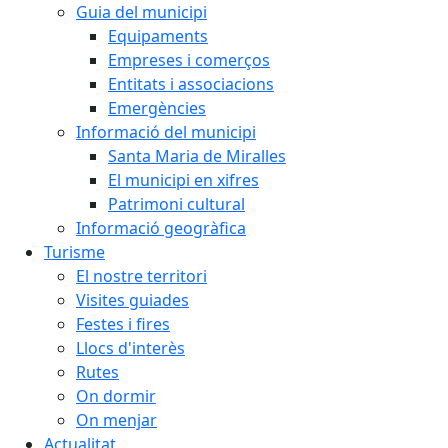
Guia del municipi
Equipaments
Empreses i comerços
Entitats i associacions
Emergències
Informació del municipi
Santa Maria de Miralles
El municipi en xifres
Patrimoni cultural
Informació geogràfica
Turisme
El nostre territori
Visites guiades
Festes i fires
Llocs d'interès
Rutes
On dormir
On menjar
Actualitat