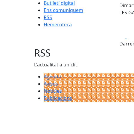
Butlletí digital
Dimar
Ens comuniquem
LES G
RSS
Hemeroteca
Fa
Darrer
RSS
L'actualitat a un clic
Agenda
Avisos
Notícies
Publicacions