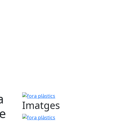
a
fora plàstics
Imatges
de
fora plàstics