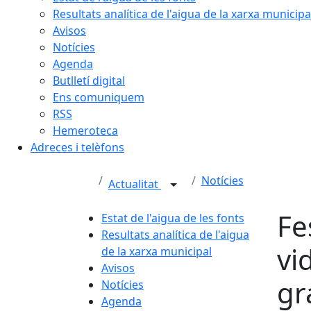
Resultats analítica de l'aigua de la xarxa municipa
Avisos
Notícies
Agenda
Butlletí digital
Ens comuniquem
RSS
Hemeroteca
Adreces i telèfons
Notícies
Actualitat
Fe
Estat de l'aigua de les fonts
Resultats analítica de l'aigua
vi
de la xarxa municipal
Avisos
gr
Notícies
Agenda