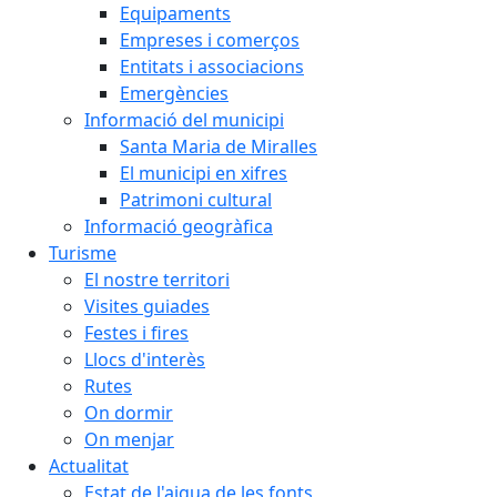
Equipaments
Empreses i comerços
Entitats i associacions
Emergències
Informació del municipi
Santa Maria de Miralles
El municipi en xifres
Patrimoni cultural
Informació geogràfica
Turisme
El nostre territori
Visites guiades
Festes i fires
Llocs d'interès
Rutes
On dormir
On menjar
Actualitat
Estat de l'aigua de les fonts