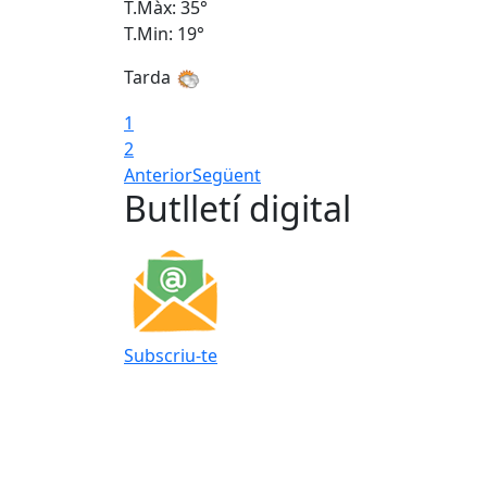
T.Màx: 35°
T.Min: 19°
Tarda
1
2
Anterior
Següent
Butlletí digital
Subscriu-te