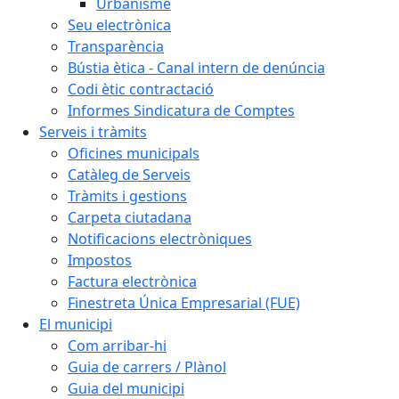
Urbanisme
Seu electrònica
Transparència
Bústia ètica - Canal intern de denúncia
Codi ètic contractació
Informes Sindicatura de Comptes
Serveis i tràmits
Oficines municipals
Catàleg de Serveis
Tràmits i gestions
Carpeta ciutadana
Notificacions electròniques
Impostos
Factura electrònica
Finestreta Única Empresarial (FUE)
El municipi
Com arribar-hi
Guia de carrers / Plànol
Guia del municipi