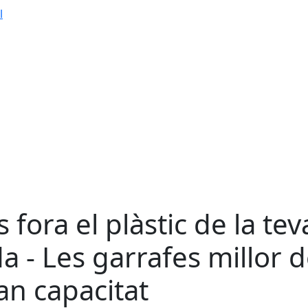
l
s fora el plàstic de la tev
da - Les garrafes millor 
an capacitat