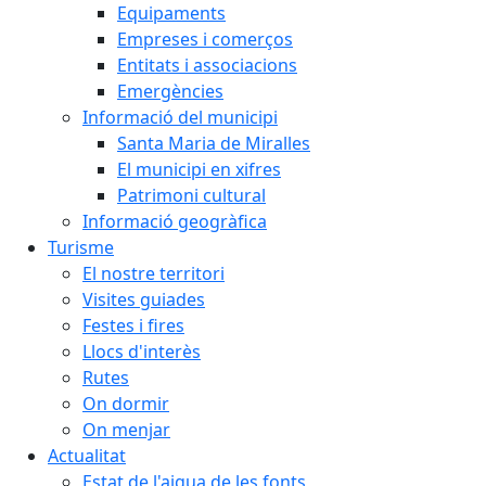
Equipaments
Empreses i comerços
Entitats i associacions
Emergències
Informació del municipi
Santa Maria de Miralles
El municipi en xifres
Patrimoni cultural
Informació geogràfica
Turisme
El nostre territori
Visites guiades
Festes i fires
Llocs d'interès
Rutes
On dormir
On menjar
Actualitat
Estat de l'aigua de les fonts