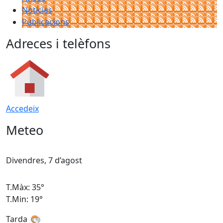
Notícies
Publicacions
Adreces i telèfons
Accedeix
Meteo
Divendres, 7 d’agost
D
T.Màx: 35°
T
T.Min: 19°
T
Tarda
T