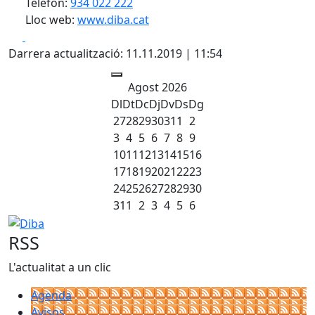
Telèfon:
934 022 222
Lloc web:
www.diba.cat
Facebook
X
Darrera actualització: 11.11.2019 | 11:54
Agost 2026
Dl
Dt
Dc
Dj
Dv
Ds
Dg
27
28
29
30
31
1
2
3
4
5
6
7
8
9
10
11
12
13
14
15
16
17
18
19
20
21
22
23
24
25
26
27
28
29
30
31
1
2
3
4
5
6
Diba
RSS
L'actualitat a un clic
Agenda
Avisos