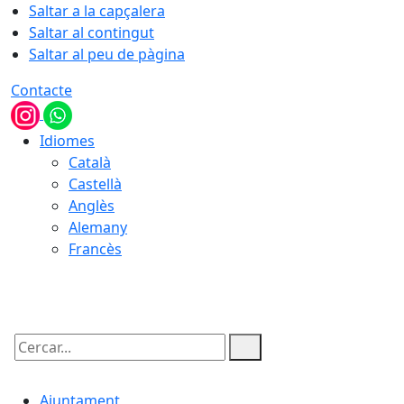
Saltar a la capçalera
Saltar al contingut
Saltar al peu de pàgina
Contacte
Idiomes
Català
Castellà
Anglès
Alemany
Francès
06.08.2026 | 22:12
Cercar:
Ajuntament