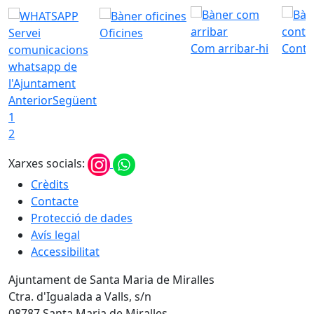
Servei
Oficines
Com arribar-hi
Conta
comunicacions
whatsapp de
l'Ajuntament
Anterior
Següent
1
2
Xarxes socials:
Crèdits
Contacte
Protecció de dades
Avís legal
Accessibilitat
Ajuntament de Santa Maria de Miralles
Ctra. d'Igualada a Valls, s/n
08787 Santa Maria de Miralles