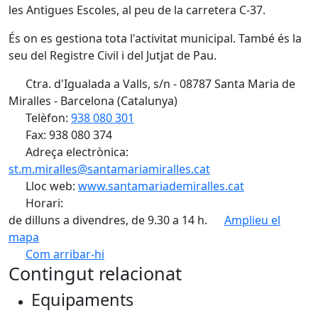
les Antigues Escoles, al peu de la carretera C-37.
És on es gestiona tota l'activitat municipal. També és la
seu del Registre Civil i del Jutjat de Pau.
Ctra. d'Igualada a Valls, s/n - 08787 Santa Maria de
Miralles - Barcelona (Catalunya)
Telèfon:
938 080 301
Fax: 938 080 374
Adreça electrònica:
st.m.miralles@santamariamiralles.cat
Lloc web:
www.santamariademiralles.cat
Horari:
de dilluns a divendres, de 9.30 a 14 h.
Amplieu el
mapa
Com arribar-hi
Leaflet
| ©
OpenStreetMap
contributors
Contingut relacionat
+
Equipaments
−