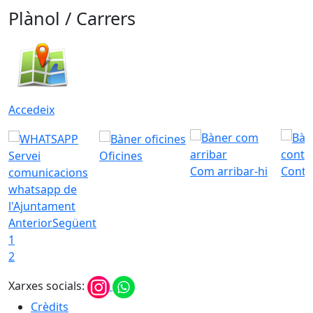
Plànol / Carrers
Accedeix
Servei
Oficines
Com arribar-hi
Conta
comunicacions
whatsapp de
l'Ajuntament
Anterior
Següent
1
2
Xarxes socials:
Crèdits