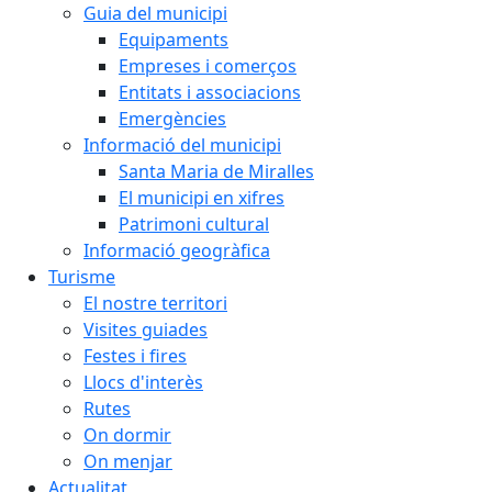
Guia del municipi
Equipaments
Empreses i comerços
Entitats i associacions
Emergències
Informació del municipi
Santa Maria de Miralles
El municipi en xifres
Patrimoni cultural
Informació geogràfica
Turisme
El nostre territori
Visites guiades
Festes i fires
Llocs d'interès
Rutes
On dormir
On menjar
Actualitat