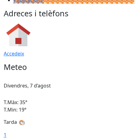
Publicacions
Adreces i telèfons
Accedeix
Meteo
Divendres, 7 d’agost
D
T.Màx: 35°
T
T.Min: 19°
T
Tarda
T
1