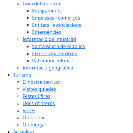
Guia del municipi
Equipaments
Empreses i comerços
Entitats i associacions
Emergències
Informació del municipi
Santa Maria de Miralles
El municipi en xifres
Patrimoni cultural
Informació geogràfica
Turisme
El nostre territori
Visites guiades
Festes i fires
Llocs d'interès
Rutes
On dormir
On menjar
Actualitat