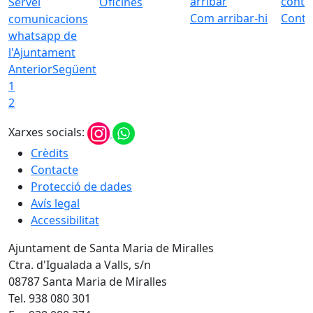
Servei
Oficines
Com arribar-hi
Conta
comunicacions
whatsapp de
l'Ajuntament
Anterior
Següent
1
2
Xarxes socials:
Crèdits
Contacte
Protecció de dades
Avís legal
Accessibilitat
Ajuntament de Santa Maria de Miralles
Ctra. d'Igualada a Valls, s/n
08787 Santa Maria de Miralles
Tel. 938 080 301