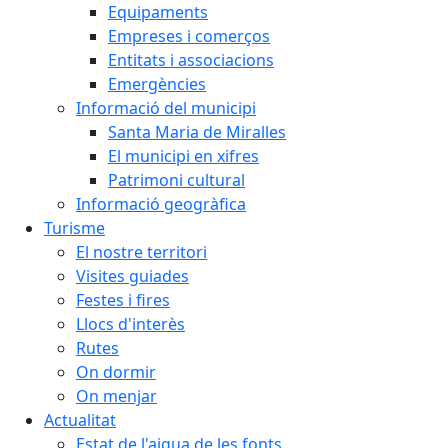
Equipaments
Empreses i comerços
Entitats i associacions
Emergències
Informació del municipi
Santa Maria de Miralles
El municipi en xifres
Patrimoni cultural
Informació geogràfica
Turisme
El nostre territori
Visites guiades
Festes i fires
Llocs d'interès
Rutes
On dormir
On menjar
Actualitat
Estat de l'aigua de les fonts