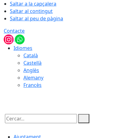
Saltar a la capçalera
Saltar al contingut
Saltar al peu de pàgina
Contacte
Idiomes
Català
Castellà
Anglès
Alemany
Francès
07.08.2026 | 23:23
Cercar:
Ajuntament