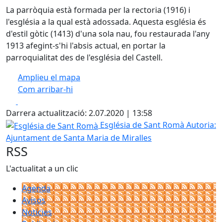
La parròquia està formada per la rectoria (1916) i
l'església a la qual està adossada. Aquesta església és
d'estil gòtic (1413) d'una sola nau, fou restaurada l'any
1913 afegint-s'hi l'absis actual, en portar la
parroquialitat des de l'església del Castell.
Amplieu el mapa
Com arribar-hi
Leaflet
| ©
OpenStreetMap
contributors
Facebook
X
+
Darrera actualització: 2.07.2020 | 13:58
−
Església de Sant Romà
Església de Sant Romà
Autoria:
Ajuntament de Santa Maria de Miralles
RSS
L'actualitat a un clic
Agenda
Avisos
Notícies