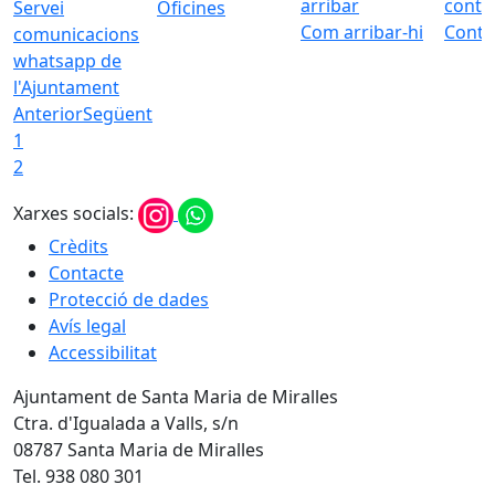
Servei
Oficines
Com arribar-hi
Conta
comunicacions
whatsapp de
l'Ajuntament
Anterior
Següent
1
2
Xarxes socials:
Crèdits
Contacte
Protecció de dades
Avís legal
Accessibilitat
Ajuntament de Santa Maria de Miralles
Ctra. d'Igualada a Valls, s/n
08787 Santa Maria de Miralles
Tel. 938 080 301