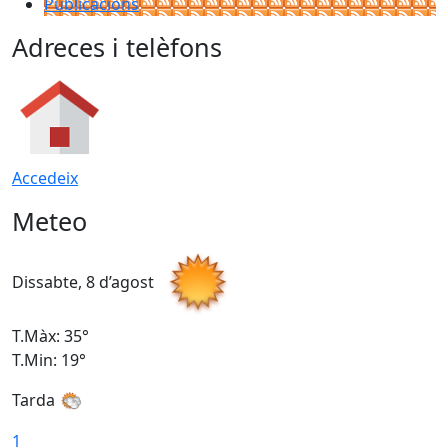
Publicacions
Adreces i telèfons
Accedeix
Meteo
Dissabte, 8 d’agost
D
T.Màx: 35°
T
T.Min: 19°
T
Tarda
1