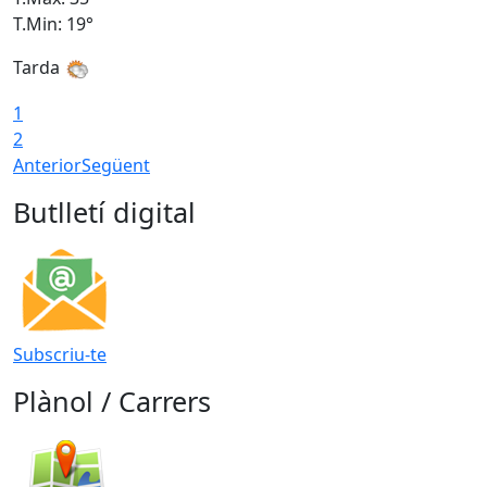
T.Min: 19°
T
Tarda
T
1
2
Anterior
Següent
Butlletí digital
Subscriu-te
Plànol / Carrers