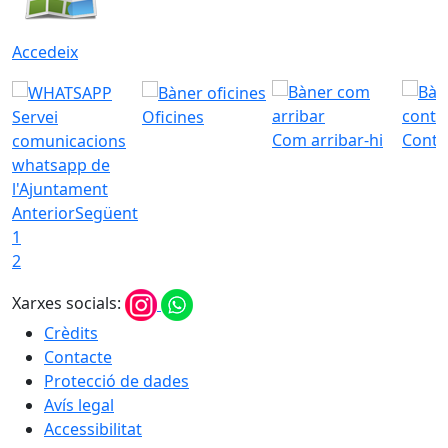
Accedeix
Servei
Oficines
Com arribar-hi
Conta
comunicacions
whatsapp de
l'Ajuntament
Anterior
Següent
1
2
Xarxes socials:
Crèdits
Contacte
Protecció de dades
Avís legal
Accessibilitat