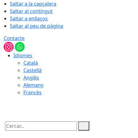
Saltar a la capçalera
Saltar al contingut
Saltar a enllaços
Saltar al peu de pàgina
Contacte
Idiomes
Català
Castellà
Anglès
Alemany
Francès
06.08.2026 | 16:59
Cercar: