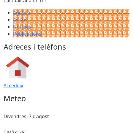
L'actualitat a un clic
Agenda
Avisos
Notícies
Publicacions
Adreces i telèfons
Accedeix
Meteo
Divendres, 7 d’agost
D
T.Màx: 35°
T