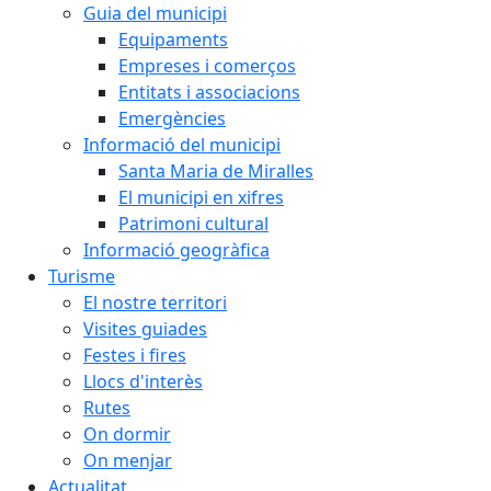
Guia del municipi
Equipaments
Empreses i comerços
Entitats i associacions
Emergències
Informació del municipi
Santa Maria de Miralles
El municipi en xifres
Patrimoni cultural
Informació geogràfica
Turisme
El nostre territori
Visites guiades
Festes i fires
Llocs d'interès
Rutes
On dormir
On menjar
Actualitat