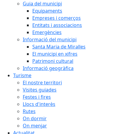
Guia del municipi
Equipaments
Empreses i comerços
Entitats i associacions
Emergències
Informació del municipi
Santa Maria de Miralles
El municipi en xifres
Patrimoni cultural
Informació geogràfica
Turisme
El nostre territori
Visites guiades
Festes i fires
Llocs d'interès
Rutes
On dormir
On menjar
Actualitat