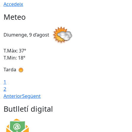
Accedeix
Meteo
Diumenge, 9 d’agost
D
T.Màx: 37°
T
T.Min: 18°
T
Tarda
T
1
2
Anterior
Següent
Butlletí digital