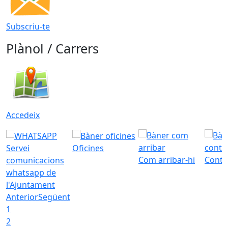
Subscriu-te
Plànol / Carrers
Accedeix
Servei
Oficines
Com arribar-hi
Conta
comunicacions
whatsapp de
l'Ajuntament
Anterior
Següent
1
2